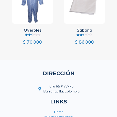
Overoles
Sabana
Valorado
Valorado
$
70.000
$
86.000
con
con
2.42
2.50
de 5
de 5
DIRECCIÓN
Cra 65 # 77-75
Barranquilla, Colombia
LINKS
Home
Nuestros servicios