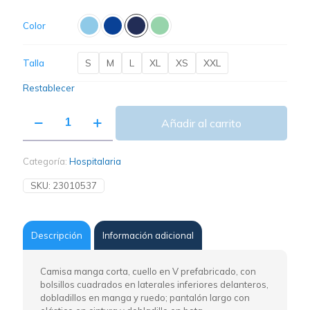
Color
S
M
L
XL
XS
XXL
Talla
Restablecer
Añadir al carrito
Categoría:
Hospitalaria
SKU:
23010537
Descripción
Información adicional
Camisa manga corta, cuello en V prefabricado, con
bolsillos cuadrados en laterales inferiores delanteros,
dobladillos en manga y ruedo; pantalón largo con