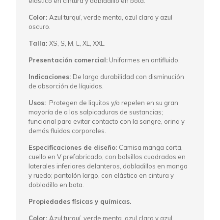
elástico en cintura y dobladillo en bota.
Color:
Azul turquí, verde menta, azul claro y azul
oscuro.
Talla:
XS, S, M, L, XL, XXL.
Presentación comercial:
Uniformes en antifluido.
Indicaciones:
De larga durabilidad con disminución
de absorción de líquidos.
Usos:
Protegen de liquitos y/o repelen en su gran
mayoría de a las salpicaduras de sustancias;
funcional para evitar contacto con la sangre, orina y
demás fluidos corporales.
Especificaciones de diseño:
Camisa manga corta,
cuello en V prefabricado, con bolsillos cuadrados en
laterales inferiores delanteros, dobladillos en manga
y ruedo; pantalón largo, con elástico en cintura y
dobladillo en bota.
Propiedades físicas y químicas.
Color:
Azul turquí, verde menta, azul claro y azul