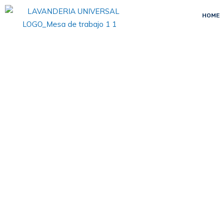
HOME
Comunidad
En esta página encontrarás noticias y
actualizaciones de sectores asociados con
nuestra operación.