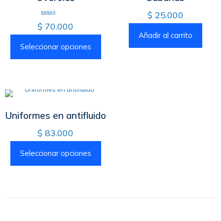
$
25.000
Valorado
$
70.000
con
2.42
Añadir al carrito
de 5
Seleccionar opciones
Uniformes en antifluido
$
83.000
Seleccionar opciones