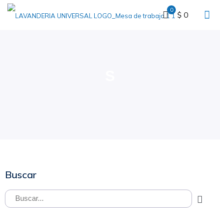
0
$ 0
S
Buscar