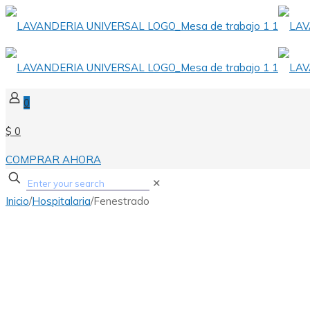
0
$ 0
COMPRAR AHORA
✕
Inicio
/
Hospitalaria
/
Fenestrado