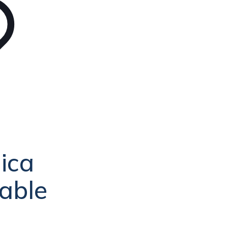
ica
zable