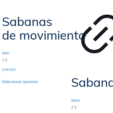
Sabanas
de movimiento
Valorado
2.0
con
2.00
de 5
$
94.000
Saban
Seleccionar opciones
Valorado
2.5
con
2.50