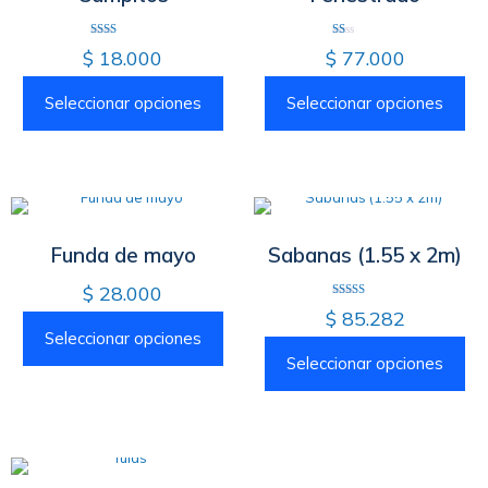
Valorado
Valorado
$
18.000
$
77.000
con
con
2.00
1.00
de 5
de
5
Seleccionar opciones
Seleccionar opciones
Funda de mayo
Sabanas (1.55 x 2m)
$
28.000
Valorado
$
85.282
con
3.50
Seleccionar opciones
de 5
Seleccionar opciones