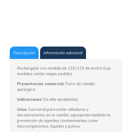
Añadir al carrito
Categoría:
Hospitalaria
SKU:
23010332
Descripción
Información adicional
Rectangular con medida de 133×110 de ancho (Las
medidas varían según pedido)
Presentación comercial:
Forro de camilla
quirúrgica.
Indicaciones:
De alta durabilidad.
Usos:
Funcional para evitar ralladuras y
decoloraciones en la camilla, agregando también la
prevención de agentes contaminantes como
microorganismos, líquidos y polvos.