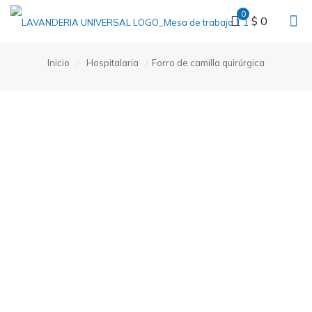
0
$ 0
Inicio
/
Hospitalaria
/
Forro de camilla quirúrgica
Forro de camilla quirúrgica
$
60.000
Rectangular con medida de 133×110 de ancho (Las medidas
varían según pedido)
Color