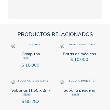
PRODUCTOS RELACIONADOS
Campitos
Batas de médicos
$
10.000
Valorado
$
18.000
con
2.00
de 5
Sabanas (1.55 x 2m)
Sabana pequeña
Valorado
Valorado
$
85.282
con
con
3.50
4.00
de 5
de 5