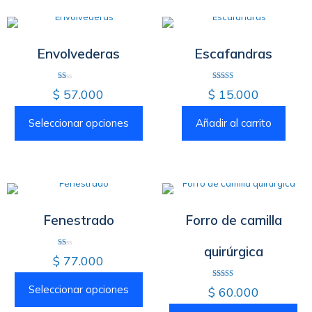
Envolvederas
Escafandras
Valorado
Valorado
$
57.000
$
15.000
con
con
1.00
2.67
de
de 5
5
Seleccionar opciones
Añadir al carrito
Fenestrado
Forro de camilla
quirúrgica
Valorado
$
77.000
con
1.00
de
5
Valorado
Seleccionar opciones
$
60.000
con
4.00
de 5