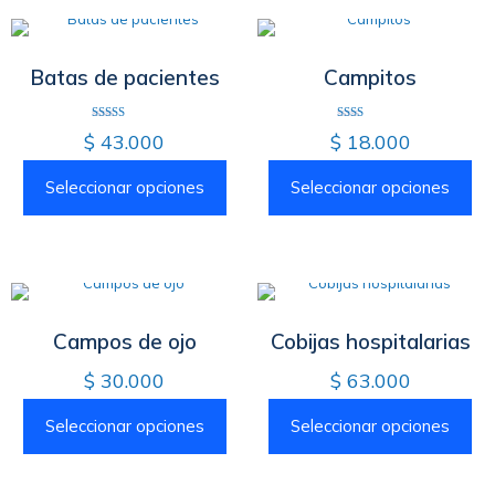
Batas de pacientes
Campitos
Valorado
Valorado
$
43.000
$
18.000
con
con
4.00
2.00
de 5
de 5
Seleccionar opciones
Seleccionar opciones
Campos de ojo
Cobijas hospitalarias
$
30.000
$
63.000
Seleccionar opciones
Seleccionar opciones