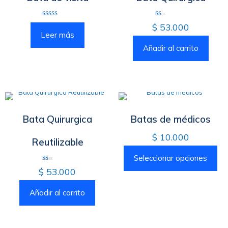
Valorado
Valorado
$
53.000
con
con
3.50
1.00
Leer más
de 5
de
5
Añadir al carrito
Bata Quirurgica
Batas de médicos
$
10.000
Reutilizable
Seleccionar opciones
Valorado
$
53.000
con
1.00
de
5
Añadir al carrito