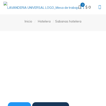
0
$ 0
Inicio
/
Hotelera
/
Sabanas hotelera
Sabanas hotelera
Sabana plana.
Categoría:
Hotelera
SKU:
23020340