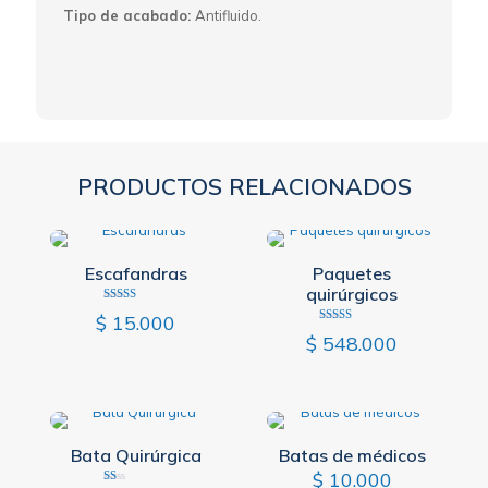
Tipo de acabado:
Antifluido.
PRODUCTOS RELACIONADOS
Escafandras
Paquetes
quirúrgicos
Valorado
$
15.000
con
Valorado
2.67
$
548.000
con
de 5
3.00
de 5
Bata Quirúrgica
Batas de médicos
$
10.000