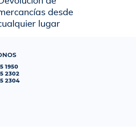
Devolución de
mercancías desde
cualquier lugar
ONOS
45 1950
45 2302
45 2304