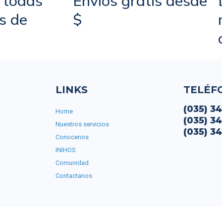
 todas
Envíos gratis desde
as de
$
LINKS
TELÉF
(035) 3
Home
(035) 3
Nuestros servicios
(035) 3
Conocenos
INIHOS
Comunidad
Contactanos