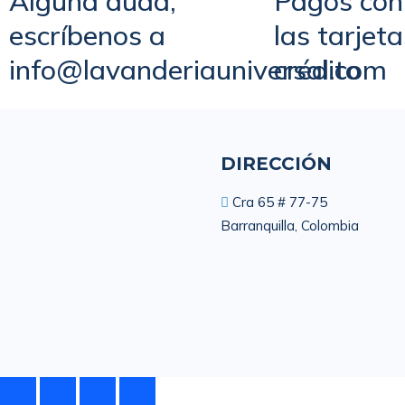
Alguna duda,
Pagos con
escríbenos a
las tarjet
info@lavanderiauniversal.com
crédito
DIRECCIÓN
Cra 65 # 77-75
Barranquilla, Colombia