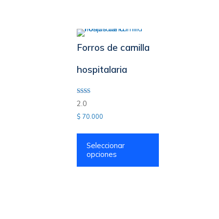
Forros de camilla
hospitalaria
Valorado
2.0
con
2.00
$
70.000
de 5
Seleccionar
opciones